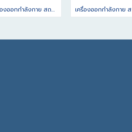
เครื่องออกกำลังกาย สถานีบริหารกล้ามเนื้อแขนไหล่หน้าอก (แบบคู่) รุ่นเบาะ/ชิ้นส่วนแบบยาง ผลิตจากยางพาราธรรมชาติ (NR)