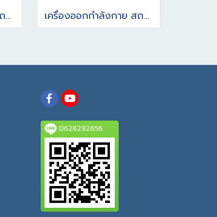
เครื่องออกกำลังกาย สถานีลูกกลิ้งนวดหลังแนวตั้ง – แนวนอน รุ่นเบาะ/ชิ้นส่วนแบบยาง ผลิตจากยางพาราธรรมชาติ (NR)
เครื่องออกกำลังกาย สถานียืนบิดบริหารเอวพร้อมบาร์ยกตัว (แบบคู่) รุ่นเบาะ/ชิ้นส่วนแบบยาง ผลิตจากยางพาราธรรมชาติ (NR)
0628292656