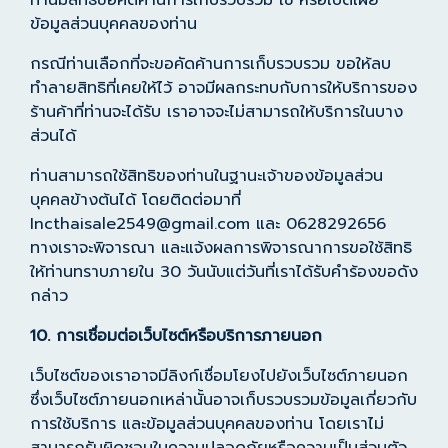
ท่านมีสิทธิขอคัดค้านการเก็บรวบรวม ใช้ หรือเปิดเผย
ข้อมูลส่วนบุคคลของท่าน
กรณีท่านเลือกที่จะขอคัดค้านการเก็บรวบรวม ขอให้ลบ
ทำลายสิทธิที่เคยให้ไว้ อาจมีผลกระทบกับการให้บริการของ
ร้านค้าที่ท่านจะได้รับ เราอาจจะไม่สามารถให้บริการในบาง
ส่วนได้
ท่านสามารถใช้สิทธิของท่านในฐานะเจ้าของข้อมูลส่วน
บุคคลข้างต้นได้ โดยติดต่อมาที่
Incthaisale2549@gmail.com และ 0628292656
ทางเราจะพิจารณา และแจ้งผลการพิจารณาการขอใช้สิทธิ
ให้ท่านทราบภายใน 30 วันนับแต่วันที่เราได้รับคำร้องขอดัง
กล่าว
10. การเชื่อมต่อเว็บไซต์หรือบริการภายนอก
เว็บไซต์ของเราอาจมีลิงก์เชื่อมโยงไปยังเว็บไซต์ภายนอก
ซึ่งเว็บไซต์ภายนอกเหล่านั้นอาจเก็บรวบรวมข้อมูลเกี่ยวกับ
การใช้บริการ และข้อมูลส่วนบุคคลของท่าน โดยเราไม่