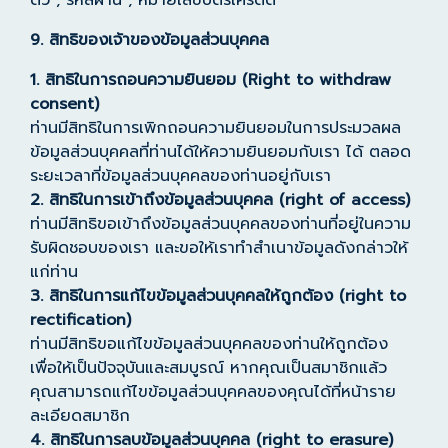
ตัว , รหัสผ่าน , หมายเลขบัตรเครดิต
9. สิทธิของเจ้าของข้อมูลส่วนบุคคล
1. สิทธิในการถอนความยินยอม (Right to withdraw
consent)
ท่านมีสิทธิในการเพิกถอนความยินยอมในการประมวลผล
ข้อมูลส่วนบุคคลที่ท่านได้ให้ความยินยอมกับเรา ได้ ตลอด
ระยะเวลาที่ข้อมูลส่วนบุคคลของท่านอยู่กับเรา
2. สิทธิในการเข้าถึงข้อมูลส่วนบุคคล (right of access)
ท่านมีสิทธิขอเข้าถึงข้อมูลส่วนบุคคลของท่านที่อยู่ในความ
รับผิดชอบของเรา และขอให้เราทำสำเนาข้อมูลดังกล่าวให้
แก่ท่าน
3. สิทธิในการแก้ไขข้อมูลส่วนบุคคลให้ถูกต้อง (right to
rectification)
ท่านมีสิทธิขอแก้ไขข้อมูลส่วนบุคคลของท่านให้ถูกต้อง
เพื่อให้เป็นปัจจุบันและสมบูรณ์ หากคุณเป็นสมาชิกแล้ว
คุณสามารถแก้ไขข้อมูลส่วนบุคคลของคุณได้ที่หน้าราย
ละเอียดสมาชิก
4. สิทธิในการลบข้อมูลส่วนบุคคล (right to erasure)