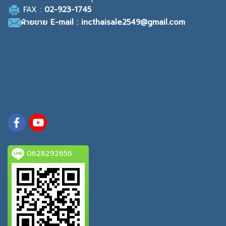
F
AX :
0
2-923-1745
ฝ่ายขาย
E-mail : incthaisale2549@gmail.com
0628292656