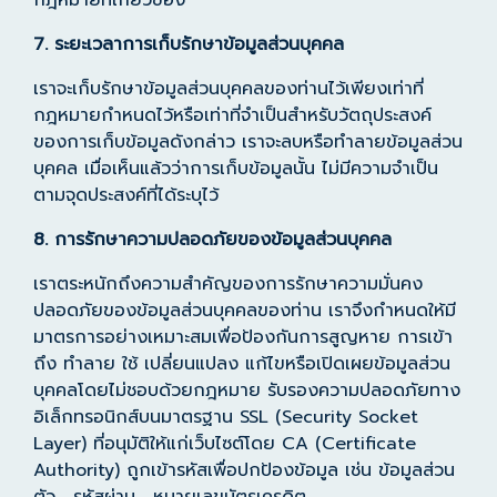
กฎหมายที่เกี่ยวข้อง
7. ระยะเวลาการเก็บรักษาข้อมูลส่วนบุคคล
เราจะเก็บรักษาข้อมูลส่วนบุคคลของท่านไว้เพียงเท่าที่
กฎหมายกำหนดไว้หรือเท่าที่จำเป็นสำหรับวัตถุประสงค์
ของการเก็บข้อมูลดังกล่าว เราจะลบหรือทำลายข้อมูลส่วน
บุคคล เมื่อเห็นแล้วว่าการเก็บข้อมูลนั้น ไม่มีความจำเป็น
ตามจุดประสงค์ที่ได้ระบุไว้
8. การรักษาความปลอดภัยของข้อมูลส่วนบุคคล
เราตระหนักถึงความสำคัญของการรักษาความมั่นคง
ปลอดภัยของข้อมูลส่วนบุคคลของท่าน เราจึงกำหนดให้มี
มาตรการอย่างเหมาะสมเพื่อป้องกันการสูญหาย การเข้า
ถึง ทำลาย ใช้ เปลี่ยนแปลง แก้ไขหรือเปิดเผยข้อมูลส่วน
บุคคลโดยไม่ชอบด้วยกฎหมาย รับรองความปลอดภัยทาง
อิเล็กทรอนิกส์บนมาตรฐาน SSL (Security Socket
Layer) ที่อนุมัติให้แก่เว็บไซต์โดย CA (Certificate
Authority) ถูกเข้ารหัสเพื่อปกป้องข้อมูล เช่น ข้อมูลส่วน