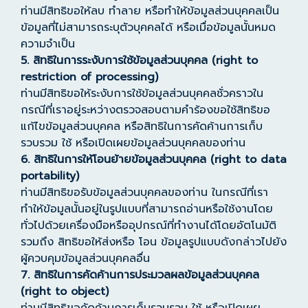
ท่านมีสิทธิขอให้ลบ ทำลาย หรือทำให้ข้อมูลส่วนบุคคลเป็น
ข้อมูลที่ไม่สามารถระบุตัวบุคคลได้ หรือเมื่อข้อมูลนั้นหมด
ความจำเป็น
5. สิทธิในการระงับการใช้ข้อมูลส่วนบุคคล (right to
restriction of processing)
ท่านมีสิทธิขอให้ระงับการใช้ข้อมูลส่วนบุคคลชั่วคราวใน
กรณีที่เราอยู่ระหว่างตรวจสอบตามคำร้องขอใช้สิทธิขอ
แก้ไขข้อมูลส่วนบุคคล หรือสิทธิในการคัดค้านการเก็บ
รวบรวม ใช้ หรือเปิดเผยข้อมูลส่วนบุคคลของท่าน
6. สิทธิในการให้โอนย้ายข้อมูลส่วนบุคคล (right to data
portability)
ท่านมีสิทธิขอรับข้อมูลส่วนบุคคลของท่าน ในกรณีที่เรา
ทำให้ข้อมูลนั้นอยู่ในรูปแบบที่สามารถอ่านหรือใช้งานโดย
ทั่วไปด้วยเครื่องมือหรืออุปกรณ์ที่ทำงานได้โดยอัตโนมัติ
รวมถึง สิทธิขอให้ส่งหรือ โอน ข้อมูลรูปแบบดังกล่าวไปยัง
ผู้ควบคุมข้อมูลส่วนบุคคลอื่น
7. สิทธิในการคัดค้านการประมวลผลข้อมูลส่วนบุคคล
(right to object)