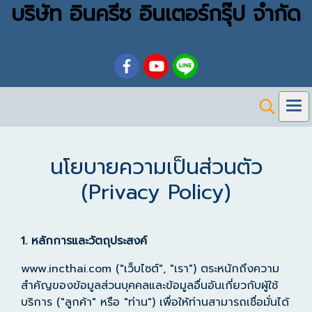
บริษัท อินครีซ อินเตอร์กรุ๊ป จำกัด
นโยบายความเป็นส่วนตัว
(Privacy Policy)
1. หลักการและวัตถุประสงค์
www.incthai.com ("เว็บไซต์", "เรา") ตระหนักถึงความ
สำคัญของข้อมูลส่วนบุคคลและข้อมูลอื่นอันเกี่ยวกับผู้ใช้
บริการ ("ลูกค้า" หรือ "ท่าน") เพื่อให้ท่านสามารถเชื่อมั่นได้