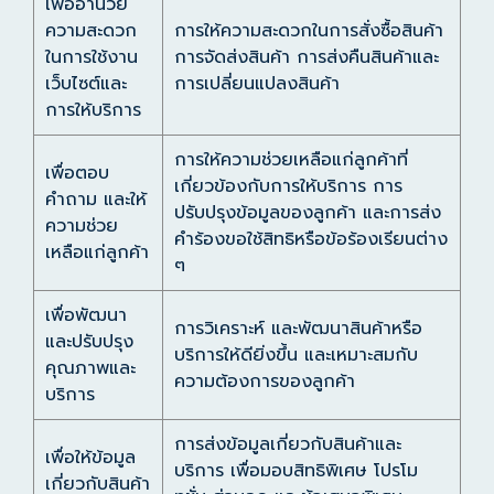
เพื่ออำนวย
ความสะดวก
การให้ความสะดวกในการสั่งซื้อสินค้า
ในการใช้งาน
การจัดส่งสินค้า การส่งคืนสินค้าและ
เว็บไซต์และ
การเปลี่ยนแปลงสินค้า
การให้บริการ
การให้ความช่วยเหลือแก่ลูกค้าที่
เพื่อตอบ
เกี่ยวข้องกับการให้บริการ การ
คำถาม และให้
ปรับปรุงข้อมูลของลูกค้า และการส่ง
ความช่วย
คำร้องขอใช้สิทธิหรือข้อร้องเรียนต่าง
เหลือแก่ลูกค้า
ๆ
เพื่อพัฒนา
การวิเคราะห์ และพัฒนาสินค้าหรือ
และปรับปรุง
บริการให้ดียิ่งขึ้น และเหมาะสมกับ
คุณภาพและ
ความต้องการของลูกค้า
บริการ
การส่งข้อมูลเกี่ยวกับสินค้าและ
เพื่อให้ข้อมูล
บริการ เพื่อมอบสิทธิพิเศษ โปรโม
เกี่ยวกับสินค้า