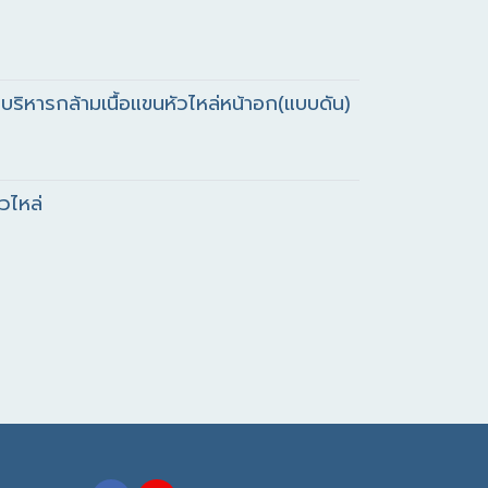
ีบริหารกล้ามเนื้อแขนหัวไหล่หน้าอก(แบบดัน)
วไหล่