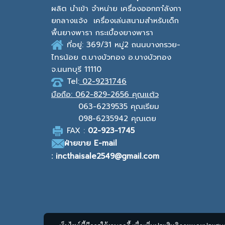
ผลิต นำเข้า จำหน่าย เครื่องออกกาํลังกา
ยกลางแจ้ง
เครื่องเล่นสนามสำหรับเด็ก
พื้นยางพารา กระเบื้องยางพารา
ที่อยู่: 369/31 หมู่2
ถนนบางกรวย-
ไทรน้อย ต.บางบัวทอง
อ.บางบัวทอง
จ.นนทบุรี 11110
Tel:
02-9231746
มือถือ:
062-829-2656 คุณแต้ว
063-6239535
คุณเรียม
098-6235942
คุณเตย
F
AX :
0
2-923-1745
ฝ่ายขาย
E-mail
: incthaisale2549@gmail.com