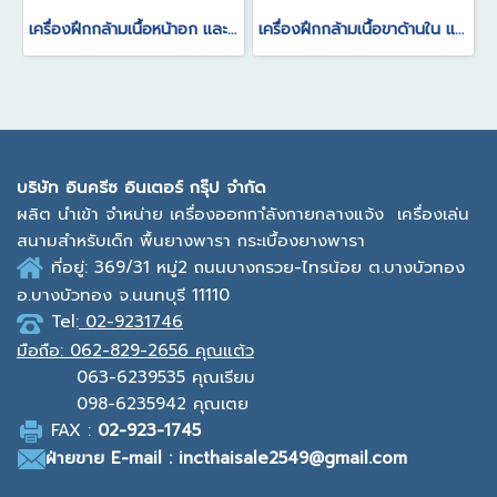
เครื่องฝึกกล้ามเนื้อหน้าอก และหัวไหล่ Vertical Press
เครื่องฝึกกล้ามเนื้อขาด้านใน และสะโพก Hip Abductor Adductor
บ
ริษัท อินครีซ อินเตอร์ กรุ๊ป จำกัด
ผลิต นำเข้า จำหน่าย เครื่องออกกาํลังกายกลางแจ้ง
เครื่องเล่น
สนามสำหรับเด็ก พื้นยางพารา กระเบื้องยางพารา
ที่อยู่: 369/31 หมู่2
ถนนบางกรวย-ไทรน้อย ต.บางบัวทอง
อ.บางบัวทอง จ.นนทบุรี 11110
Tel:
02-9231746
มือถือ:
062-829-2656 คุณแต้ว
063-6239535
คุณเรียม
098-6235942
คุณเตย
F
AX :
0
2-923-1745
ฝ่ายขาย
E-mail : incthaisale2549@gmail.com