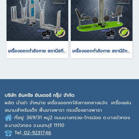
เครื่องออกกำลังกาย สถานีสกีอากาศบริหารแขนขาหัวไหล่(แบบคู่)
เครื่องออกกำลังกาย สถานีจักรยานนั่งพิงปั่นแบบไร้น้ำหนัก(แบบคู่)
บ
ริษัท อินครีซ อินเตอร์ กรุ๊ป จำกัด
ผลิต นำเข้า จำหน่าย เครื่องออกกาํลังกายกลางแจ้ง
เครื่องเล่น
สนามสำหรับเด็ก พื้นยางพารา กระเบื้องยางพารา
ที่อยู่: 369/31 หมู่2
ถนนบางกรวย-ไทรน้อย ต.บางบัวทอง
อ.บางบัวทอง จ.นนทบุรี 11110
Tel:
02-9231746