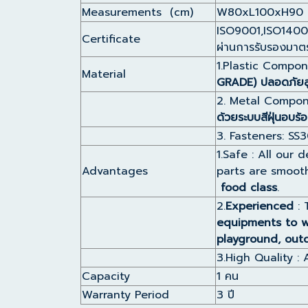
Measurements (cm)
W80xL100xH90 
ISO9001,ISO1400
Certificate
ผ่านการรับรองมาต
1.Plastic Compo
Material
GRADE)
ปลอดภัยสู
2. Metal Compon
ด้วยระบบสีฝุ่นอบร
3. Fasteners: SS
1.Safe : All our
Advantages
parts are smooth
food class
.
2.
Experienced
: 
equipments to w
playground, out
3.High Quality :
Capacity
1 คน
Warranty Period
3 ปี