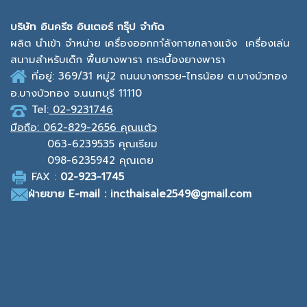
บ
ริษัท อินครีซ อินเตอร์ กรุ๊ป จำกัด
ผลิต นำเข้า จำหน่าย เครื่องออกกาํลังกายกลางแจ้ง
เครื่องเล่น
สนามสำหรับเด็ก พื้นยางพารา กระเบื้องยางพารา
ที่อยู่: 369/31 หมู่2
ถนนบางกรวย-ไทรน้อย ต.บางบัวทอง
อ.บางบัวทอง จ.นนทบุรี 11110
Tel:
02-9231746
มือถือ:
062-829-2656 คุณแต้ว
063-6239535
คุณเรียม
098-6235942
คุณเตย
F
AX :
0
2-923-1745
ฝ่ายขาย
E-mail : incthaisale2549@gmail.com