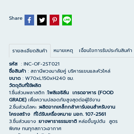
Share
หมายเหตุ
เงื่อนไขการรับประกันสินค้า
รายละเอียดสินค้า
รหัส
: INC-OF-2ST021
ชื่อสินค้า
: สถานีพวงมาลัยคู่ บริหารแขนและหัวไหล่
ขนาด
: W70xL150xH240 ซม.
วัตถุดิบที่ใช้ผลิต
1.ชิ้นส่วนพลาสติก :
โพลิเอธิลีน เกรดอาหาร (FOOD
GRADE)
เพื่อความปลอดภัยสูงสุดต่อผู้ใช้งาน
2.ชิ้นส่วนโลหะ :
ผลิตจากเหล็กกล้าคาร์บอนสำหรับงาน
โครงสร้าง ที่ได้รับเครื่องหมาย มอก. 107-2561
3.ชิ้นส่วนยาง :
ยางพาราธรรมชาติ
หล่อขึ้นรูปตัน สูตร
พิเศษ ทนทุกสภาวะอากาศ