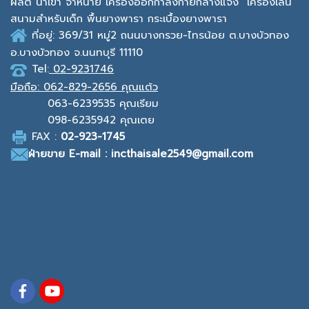
ผลิต นำเข้า จำหน่าย เครื่องออกกาํลังกายกลางแจ้ง
เครื่องเล่น
สนามสำหรับเด็ก พื้นยางพารา กระเบื้องยางพารา
ที่อยู่: 369/31 หมู่2
ถนนบางกรวย-ไทรน้อย ต.บางบัวทอง
อ.บางบัวทอง จ.นนทบุรี 11110
Tel:
02-9231746
มือถือ:
062-829-2656 คุณแต้ว
063-6239535
คุณเรียม
098-6235942
คุณเตย
F
AX :
0
2-923-1745
ฝ่ายขาย
E-mail : incthaisale2549@gmail.com