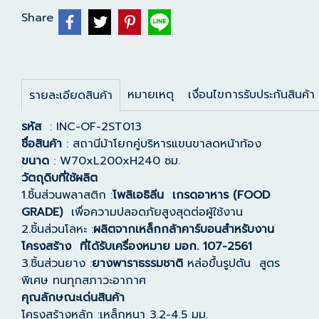
Share
หมายเหตุ
เงื่อนไขการรับประกันสินค้า
รายละเอียดสินค้า
รหัส
: INC-OF-2ST013
ชื่อสินค้า
: สถานีม้าโยกคู่บริหารแขนขาลดหน้าท้อง
ขนาด
: W70xL200xH240 ซม.
วัตถุดิบที่ใช้ผลิต
1.ชิ้นส่วนพลาสติก :
โพลิเอธิลีน เกรดอาหาร (FOOD
GRADE)
เพื่อความปลอดภัยสูงสุดต่อผู้ใช้งาน
2.ชิ้นส่วนโลหะ :
ผลิตจากเหล็กกล้าคาร์บอนสำหรับงาน
โครงสร้าง ที่ได้รับเครื่องหมาย มอก. 107-2561
3.ชิ้นส่วนยาง :
ยางพาราธรรมชาติ
หล่อขึ้นรูปตัน สูตร
พิเศษ ทนทุกสภาวะอากาศ
คุณลักษณะเด่นสินค้า
โครงสร้างหลัก :เหล็กหนา 3.2-4.5 มม.