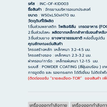
รหัส
: INC-OF-KID003
ชื่อสินค้า
: จักรยานบริหารอเนกประสงค์
ขนาด
: W50xL50xH70 ซม.
วัตถุดิบที่ใช้ผลิต
1.ชิ้นส่วนพลาสติก :
โพลิเอธิลีน เกรดอาหาร (F
2.ชิ้นส่วนโลหะ :
ผลิตจากเหล็กกล้าคาร์บอนสำหรับง
3.ชิ้นส่วนยาง :
ยางพาราธรรมชาติ
หล่อขึ้นรูปตั
คุณลักษณะเด่นสินค้า
โครงสร้างหลัก :เหล็กหนา 3.2-4.5 มม.
โครงสร้างรอง : เหล็กหนา 2.3-3.2 มม.
ฝาครอบ/การ์ด : เหล็กแผ่นหนา 1.2-1.5 มม.
ระบบสี : POWDER COATING (สีฝุ่นอบร้อน ) เทคโนโ
การขูดขีด และ รอยกระแทก ได้ดีเยี่ยม ไม่ติดไฟไ
(ติดต่อขอรับ “รายละเอียด-TOR” ของสินค้า เพิ่
เครื่องออกกำลังกาย
เครื่องออกกำลังก