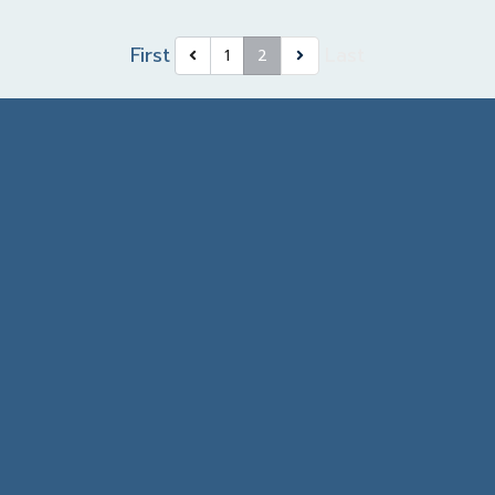
First
Last
1
2