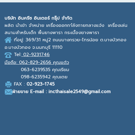
บ
ริษัท อินครีซ อินเตอร์ กรุ๊ป จำกัด
ผลิต นำเข้า จำหน่าย เครื่องออกกาํลังกายกลางแจ้ง
เครื่องเล่น
สนามสำหรับเด็ก พื้นยางพารา กระเบื้องยางพารา
ที่อยู่: 369/31 หมู่2
ถนนบางกรวย-ไทรน้อย ต.บางบัวทอง
อ.บางบัวทอง จ.นนทบุรี 11110
Tel:
02-9231746
มือถือ:
062-829-2656 คุณแต้ว
063-6239535
คุณเรียม
098-6235942
คุณเตย
F
AX :
0
2-923-1745
ฝ่ายขาย
E-mail : incthaisale2549@gmail.com