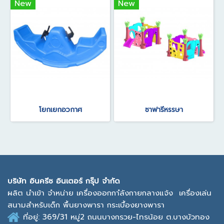
New
New
โยกเยกอวกาศ
ซาฟารีหรรษา
บ
ริษัท อินครีซ อินเตอร์ กรุ๊ป จำกัด
ผลิต นำเข้า จำหน่าย เครื่องออกกาํลังกายกลางแจ้ง
เครื่องเล่น
สนามสำหรับเด็ก พื้นยางพารา กระเบื้องยางพารา
ที่อยู่: 369/31 หมู่2
ถนนบางกรวย-ไทรน้อย ต.บางบัวทอง