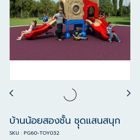
บ้านน้อยสองชั้น ชุุดแสนสนุก
SKU : PG60-TOY032