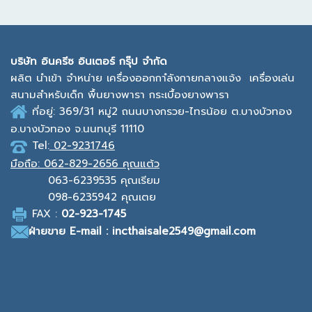
บ
ริษัท อินครีซ อินเตอร์ กรุ๊ป จำกัด
ผลิต นำเข้า จำหน่าย เครื่องออกกาํลังกายกลางแจ้ง
เครื่องเล่น
สนามสำหรับเด็ก พื้นยางพารา กระเบื้องยางพารา
ที่อยู่: 369/31 หมู่2
ถนนบางกรวย-ไทรน้อย ต.บางบัวทอง
อ.บางบัวทอง จ.นนทบุรี 11110
Tel:
02-9231746
มือถือ:
062-829-2656 คุณแต้ว
063-6239535
คุณเรียม
098-6235942
คุณเตย
F
AX :
0
2-923-1745
ฝ่ายขาย
E-mail : incthaisale2549@gmail.com