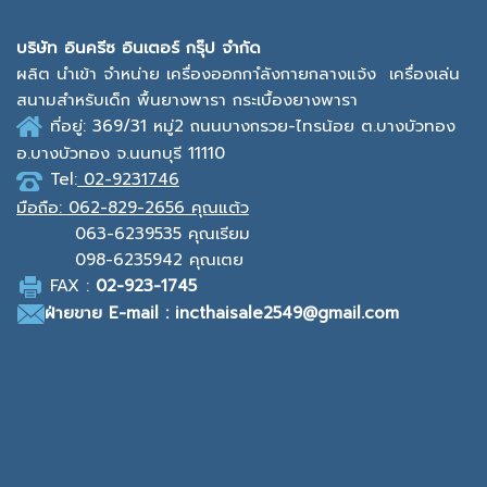
บ
ริษัท อินครีซ อินเตอร์ กรุ๊ป จำกัด
ผลิต นำเข้า จำหน่าย เครื่องออกกาํลังกายกลางแจ้ง
เครื่องเล่น
สนามสำหรับเด็ก พื้นยางพารา กระเบื้องยางพารา
ที่อยู่: 369/31 หมู่2
ถนนบางกรวย-ไทรน้อย ต.บางบัวทอง
อ.บางบัวทอง จ.นนทบุรี 11110
Tel:
02-9231746
มือถือ:
062-829-2656 คุณแต้ว
063-6239535
คุณเรียม
098-6235942
คุณเตย
F
AX :
0
2-923-1745
ฝ่ายขาย
E-mail : incthaisale2549@gmail.com