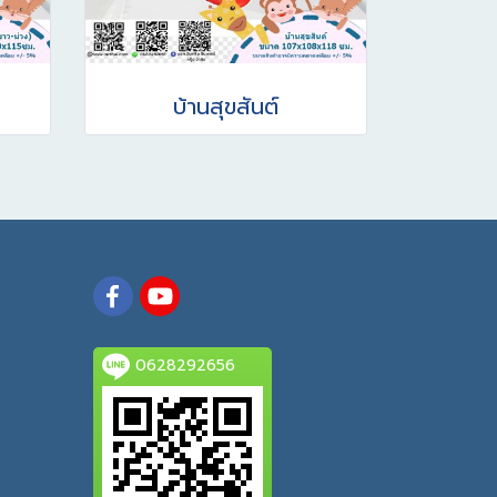
บ้านสุขสันต์
0628292656