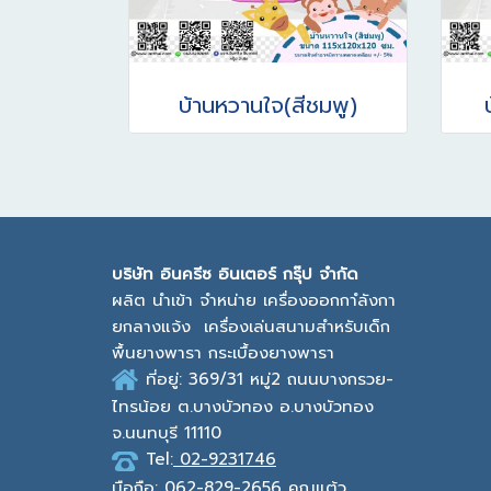
บ้านหวานใจ(สีชมพู)
บ
ริษัท อินครีซ อินเตอร์ กรุ๊ป จำกัด
ผลิต นำเข้า จำหน่าย เครื่องออกกาํลังกา
ยกลางแจ้ง
เครื่องเล่นสนามสำหรับเด็ก
พื้นยางพารา กระเบื้องยางพารา
ที่อยู่: 369/31 หมู่2
ถนนบางกรวย-
ไทรน้อย ต.บางบัวทอง
อ.บางบัวทอง
จ.นนทบุรี 11110
Tel:
02-9231746
มือถือ:
062-829-2656 คุณแต้ว