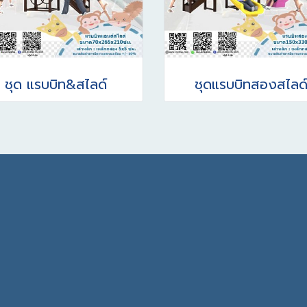
ชุด แรบบิท&สไลด์
ชุดแรบบิทสองสไลด