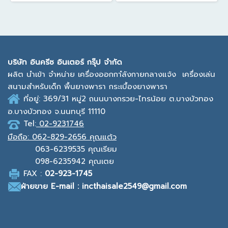
บ
ริษัท อินครีซ อินเตอร์ กรุ๊ป จำกัด
ผลิต นำเข้า จำหน่าย เครื่องออกกาํลังกายกลางแจ้ง
เครื่องเล่น
สนามสำหรับเด็ก พื้นยางพารา กระเบื้องยางพารา
ที่อยู่: 369/31 หมู่2
ถนนบางกรวย-ไทรน้อย ต.บางบัวทอง
อ.บางบัวทอง จ.นนทบุรี 11110
Tel:
02-9231746
มือถือ:
062-829-2656 คุณแต้ว
063-6239535
คุณเรียม
098-6235942
คุณเตย
F
AX :
0
2-923-1745
ฝ่ายขาย
E-mail : incthaisale2549@gmail.com