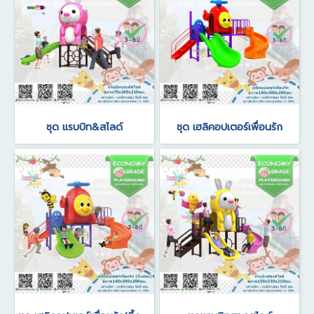
ชุด แรบบิท&สไลด์
ชุด เฮลิคอปเตอร์เพื่อนรัก