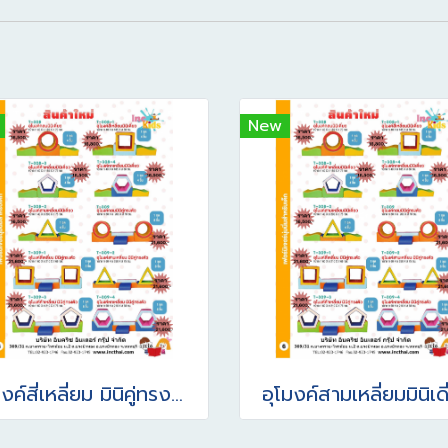
New
อุโมงค์สี่เหลี่ยม มินิคู่ทรงตัว
อุโมงค์สามเหลี่ยมมินิเด