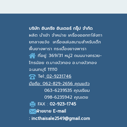
บ
ริษัท อินครีซ อินเตอร์ กรุ๊ป จำกัด
ผลิต นำเข้า จำหน่าย เครื่องออกกาํลังกา
ยกลางแจ้ง
เครื่องเล่นสนามสำหรับเด็ก
พื้นยางพารา กระเบื้องยางพารา
ที่อยู่: 369/31 หมู่2
ถนนบางกรวย-
ไทรน้อย ต.บางบัวทอง
อ.บางบัวทอง
จ.นนทบุรี 11110
Tel:
02-9231746
มือถือ:
062-829-2656 คุณแต้ว
063-6239535
คุณเรียม
098-6235942
คุณเตย
F
AX :
0
2-923-1745
ฝ่ายขาย
E-mail
: incthaisale2549@gmail.com