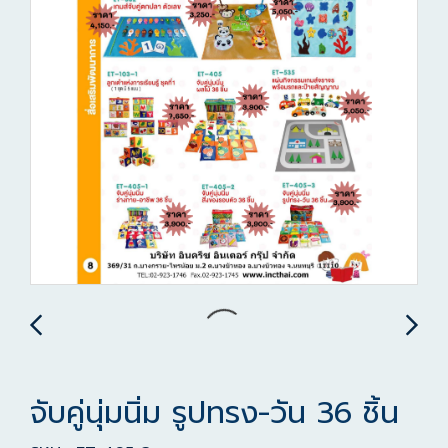
จับคู่นุ่มนิ่ม รูปทรง-วัน 36 ชิ้น