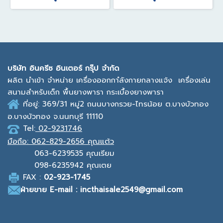
บ
ริษัท อินครีซ อินเตอร์ กรุ๊ป จำกัด
ผลิต นำเข้า จำหน่าย เครื่องออกกาํลังกายกลางแจ้ง
เครื่องเล่น
สนามสำหรับเด็ก พื้นยางพารา กระเบื้องยางพารา
ที่อยู่: 369/31 หมู่2
ถนนบางกรวย-ไทรน้อย ต.บางบัวทอง
อ.บางบัวทอง จ.นนทบุรี 11110
Tel:
02-9231746
มือถือ:
062-829-2656 คุณแต้ว
063-6239535
คุณเรียม
098-6235942
คุณเตย
F
AX :
0
2-923-1745
ฝ่ายขาย
E-mail : incthaisale2549@gmail.com