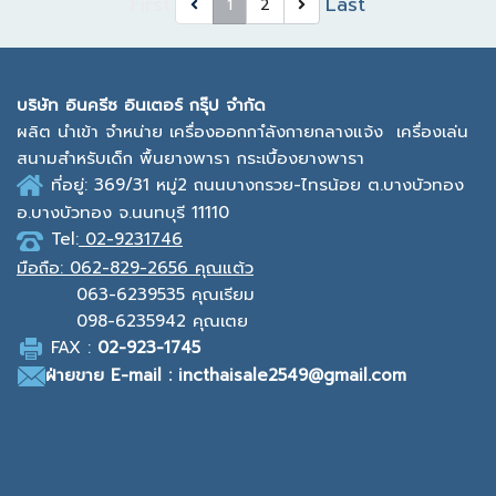
First
Last
1
2
บ
ริษัท อินครีซ อินเตอร์ กรุ๊ป จำกัด
ผลิต นำเข้า จำหน่าย เครื่องออกกาํลังกายกลางแจ้ง
เครื่องเล่น
สนามสำหรับเด็ก พื้นยางพารา กระเบื้องยางพารา
ที่อยู่: 369/31 หมู่2
ถนนบางกรวย-ไทรน้อย ต.บางบัวทอง
อ.บางบัวทอง จ.นนทบุรี 11110
Tel:
02-9231746
มือถือ:
062-829-2656 คุณแต้ว
063-6239535
คุณเรียม
098-6235942
คุณเตย
F
AX :
0
2-923-1745
ฝ่ายขาย
E-mail : incthaisale2549@gmail.com